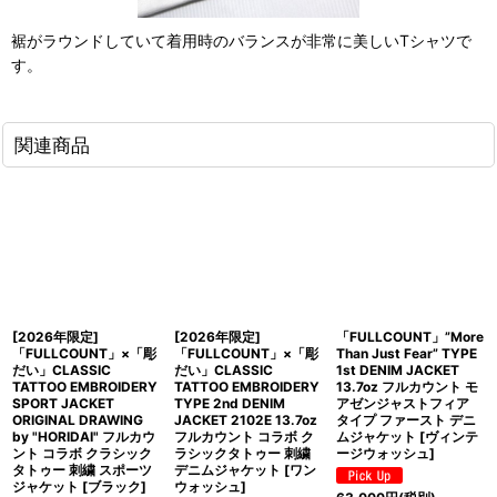
裾がラウンドしていて着用時のバランスが非常に美しいTシャツで
す。
関連商品
[2026年限定]
[2026年限定]
「FULLCOUNT」”More
「FULLCOUNT」×「彫
「FULLCOUNT」×「彫
Than Just Fear” TYPE
だい」CLASSIC
だい」CLASSIC
1st DENIM JACKET
TATTOO EMBROIDERY
TATTOO EMBROIDERY
13.7oz フルカウント モ
SPORT JACKET
TYPE 2nd DENIM
アゼンジャストフィア
ORIGINAL DRAWING
JACKET 2102E 13.7oz
タイプ ファースト デニ
by "HORIDAI" フルカウ
フルカウント コラボ ク
ムジャケット [ヴィンテ
ント コラボ クラシック
ラシックタトゥー 刺繍
ージウォッシュ]
タトゥー 刺繍 スポーツ
デニムジャケット [ワン
ジャケット [ブラック]
ウォッシュ]