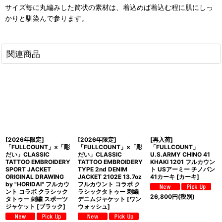
サイズ毎に丸編みした筒状の素材は、着込めば着込む程に肌にしっ
かりと馴染んで参ります。
関連商品
[2026年限定]
[2026年限定]
[再入荷]
「FULLCOUNT」×「彫
「FULLCOUNT」×「彫
「FULLCOUNT」
だい」CLASSIC
だい」CLASSIC
U.S.ARMY CHINO 41
TATTOO EMBROIDERY
TATTOO EMBROIDERY
KHAKI 1201 フルカウン
SPORT JACKET
TYPE 2nd DENIM
ト USアーミー チノパン
ORIGINAL DRAWING
JACKET 2102E 13.7oz
41カーキ [カーキ]
by "HORIDAI" フルカウ
フルカウント コラボ ク
ント コラボ クラシック
ラシックタトゥー 刺繍
26,800
円
(税別)
タトゥー 刺繍 スポーツ
デニムジャケット [ワン
ジャケット [ブラック]
ウォッシュ]