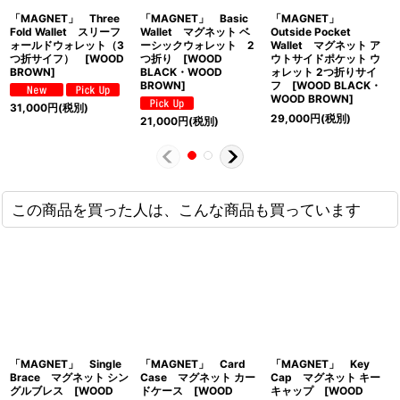
「MAGNET」 Three
「MAGNET」 Basic
「MAGNET」
Fold Wallet スリーフ
Wallet マグネット ベ
Outside Pocket
ォールドウォレット（3
ーシックウォレット 2
Wallet マグネット ア
つ折サイフ） [WOOD
つ折り [WOOD
ウトサイドポケット ウ
BROWN]
BLACK・WOOD
ォレット 2つ折りサイ
BROWN]
フ [WOOD BLACK・
WOOD BROWN]
31,000
円
(税別)
29,000
円
(税別)
21,000
円
(税別)
この商品を買った人は、こんな商品も買っています
「MAGNET」 Single
「MAGNET」 Card
「MAGNET」 Key
Brace マグネット シン
Case マグネット カー
Cap マグネット キー
グルブレス [WOOD
ドケース [WOOD
キャップ [WOOD