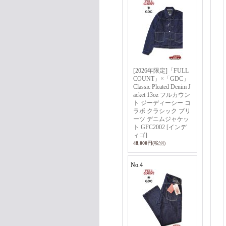
[2026年限定]「FULL
COUNT」×「GDC」
Classic Pleated Denim J
acket 13oz フルカウン
ト ジーディーシー コ
ラボ クラシック プリ
ーツ デニムジャケッ
ト GFC2002 [インデ
ィゴ]
48,000円
(税別)
No.4