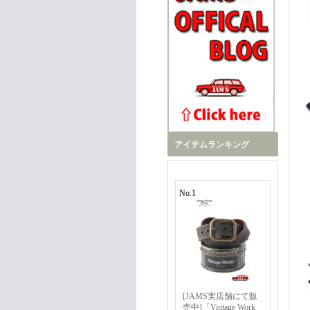
アイテムランキング
No.1
[JAMS実店舗にて販
売中]「Vintage Work