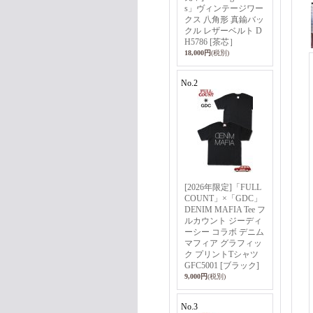
s」ヴィンテージワー
クス 八角形 真鍮バッ
クル レザーベルト D
H5786 [茶芯］
18,000円
(税別)
No.2
[2026年限定]「FULL
COUNT」×「GDC」
DENIM MAFIA Tee フ
ルカウント ジーディ
ーシー コラボ デニム
マフィア グラフィッ
ク プリントTシャツ
GFC5001 [ブラック]
9,000円
(税別)
No.3