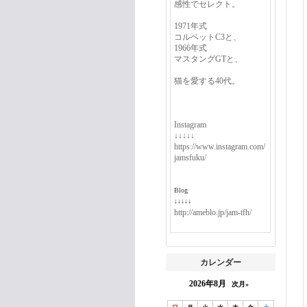
感性でセレクト。
1971年式
コルベットC3と、
1966年式
マスタングGTと、
猫を愛する40代。
Instagram
↓↓↓↓↓
https://www.instagram.com/
jamsfuku/
Blog
↓↓↓↓↓
http://ameblo.jp/jam-tfh/
カレンダー
2026年8月
次月»