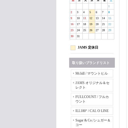
日
月
火
水
木
金
土
1
2
3
4
5
6
7
8
9
10
11
12
13
14
15
16
17
18
19
20
21
22
23
24
25
26
27
28
29
30
31
JAMS 定休日
取り扱いブランドリスト
Mt.hill / マウントヒル
JAMS オリジナル＆セ
レクト
FULLCOUNT / フルカ
ウント
ILL180° / CAL O LINE
Sugar & Co./シュガー＆
コー