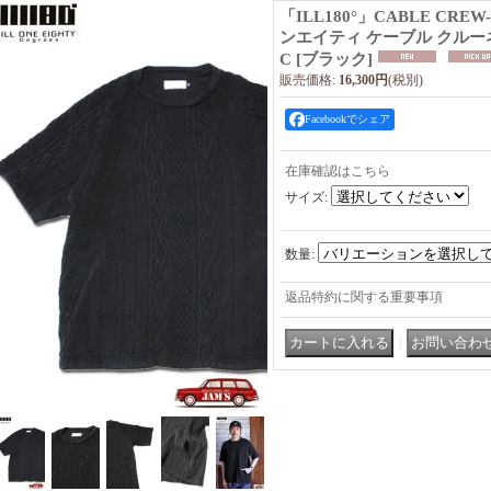
「ILL180°」CABLE CREW
ンエイティ ケーブル クルーネッ
C [ブラック]
販売価格
:
16,300円
(税別)
Facebookでシェア
在庫確認はこちら
サイズ
:
数量
:
返品特約に関する重要事項
｜