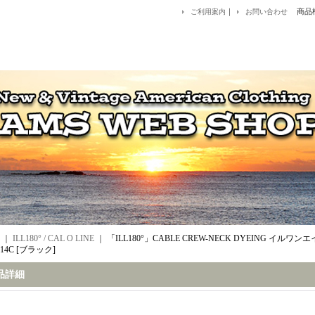
｜
商品
ご利用案内
お問い合わせ
｜
ILL180° / CAL O LINE
｜
「ILL180°」CABLE CREW-NECK DYEING イル
-14C [ブラック]
品詳細