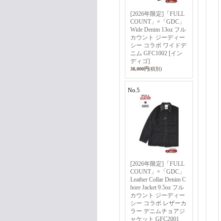
[2026年限定]「FULL
COUNT」×「GDC」
Wide Denim 13oz フル
カウント ジーディー
シー コラボ ワイドデ
ニム GFC1002 [イン
ディゴ]
38,000円
(税別)
No.5
[2026年限定]「FULL
COUNT」×「GDC」
Leather Collar Denim C
hore Jacket 9.5oz フル
カウント ジーディー
シー コラボ レザーカ
ラー デニムチョアジ
ャケット GFC2001