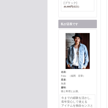
[ブラック]
40,000円
(税別)
私が店長です
名前:
Fuku （福岡 宏章）
星座:
魚座
趣味:
猫と料理とお酒。
今までの経験を活かし、
長年安心して使える
アイテムを独自センスと