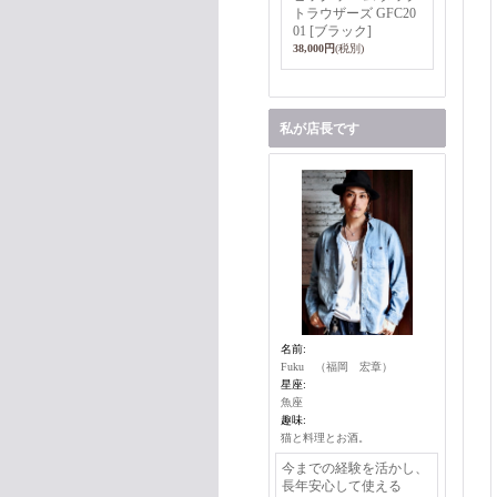
トラウザーズ GFC20
01 [ブラック]
38,000円
(税別)
私が店長です
名前:
Fuku （福岡 宏章）
星座:
魚座
趣味:
猫と料理とお酒。
今までの経験を活かし、
長年安心して使える