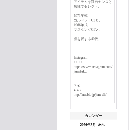
アイテムを独自センスと
感性でセレクト。
1971年式
コルベットC3と、
1966年式
マスタングGTと、
猫を愛する40代。
Instagram
↓↓↓↓↓
https://www.instagram.com/
jamsfuku/
Blog
↓↓↓↓↓
http://ameblo.jp/jam-tfh/
カレンダー
2026年8月
次月»