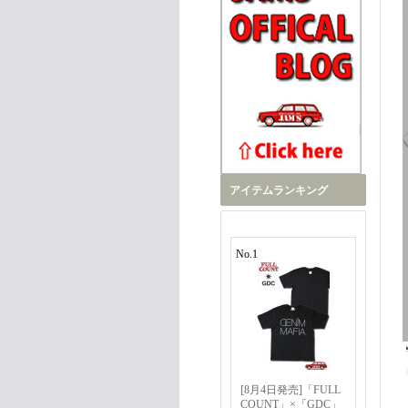
アイテムランキング
No.1
[8月4日発売]「FULL
COUNT」×「GDC」