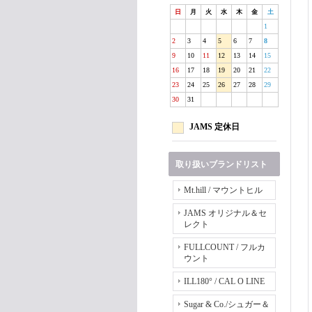
日
月
火
水
木
金
土
1
2
3
4
5
6
7
8
9
10
11
12
13
14
15
16
17
18
19
20
21
22
23
24
25
26
27
28
29
30
31
JAMS 定休日
取り扱いブランドリスト
Mt.hill / マウントヒル
JAMS オリジナル＆セ
レクト
FULLCOUNT / フルカ
ウント
ILL180° / CAL O LINE
Sugar & Co./シュガー＆