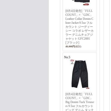
[8月4日発売]「FULL
COUNT」×「GDC」
Leather Collar Denim C
hore Jacket 9.5oz フル
カウント ジーディー
シー コラボ レザーカ
ラー デニムチョアジ
ャケット GFC2001
[ブラック]
40,000円
(税別)
No.5
[8月4日発売]「FULL
COUNT」×「GDC」
Big Denim Tuck Trouse
rs 9.5oz フルカウント
ビッグ デニム タック