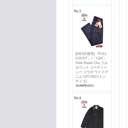
No.3
[8月4日発売]「FULL
COUNT」×「GDC」
Wide Denim 13oz フル
カウント ジーディー
シー コラボ ワイドデ
ニム GFC1002 [イン
ディゴ]
38,000円
(税別)
No.4