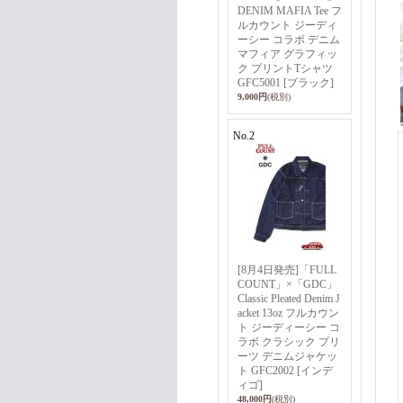
DENIM MAFIA Tee フ
ルカウント ジーディ
ーシー コラボ デニム
マフィア グラフィッ
ク プリントTシャツ
GFC5001 [ブラック]
9,000円
(税別)
No.2
[8月4日発売]「FULL
COUNT」×「GDC」
Classic Pleated Denim J
acket 13oz フルカウン
ト ジーディーシー コ
ラボ クラシック プリ
ーツ デニムジャケッ
ト GFC2002 [インデ
ィゴ]
48,000円
(税別)