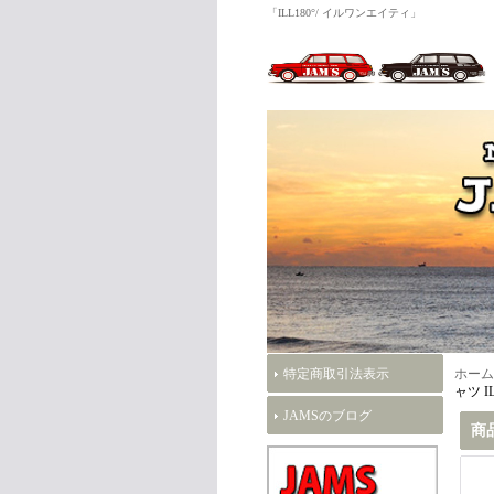
「ILL180°/ イルワンエイティ」
特定商取引法表示
ホーム
ャツ I
JAMSのブログ
商