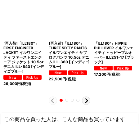
[再入荷]「ILL180°」
[再入荷]「ILL180°」
「ILL180°」HIPPIE
FIRST ENGINEER
THREE SIXTY PANTS
PULLOVER イルワンエ
JACKET イルワンエイ
イルワンエイティ サブ
イティ ヒッピープルオ
ティ ファーストエンジ
ロクパンツ 10.5oz デニ
ーバー ILL251-17 [ブラ
ニア ジャケット 10.5oz
ム ILL-360 [インディゴ
ック]
デニム ILL-540 [インデ
ブルー]
ィゴブルー]
17,200
円
(税別)
22,500
円
(税別)
29,000
円
(税別)
この商品を買った人は、こんな商品も買っています