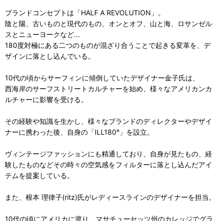
ブランドコンセプトは「HALF A REVOLUTION」。
陰と陽、古いものと現代のもの、オンとオフ、山と海、ロサンゼル
スとニューヨークなど...
180度対極にある二つのものが混ざり合うことで起きる変革を、デ
ザインに落とし込んでいる。
10代の頃からサーフィンに傾倒していたデザイナー金子氏は、
西海岸のサーフストリートカルチャーを始め、様々なアメリカンカ
ルチャーに影響を受ける。
その経験や知識を生かし、様々なブランドのディレクターやデザイ
ナーに携わった後、自身の「ILL180°」を設立。
ヴィンテージファッションにも精通しており、自身が見たもの、経
験したものなどその時々の空気感をフィルターに落とし込んだアイ
テムを提案している。
また、根本 理律子(ritz)氏がレディースラインのデザイナーを担当。
10代の頃にアメリカに渡り、マサチューセッツ州のカレッジでグラ