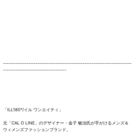
-----------------------------------------------------------------------
-----------------------------------
「ILL180°/イル ワンエイティ」
元「CAL O LINE」のデザイナー・金子 敏治氏が手がけるメンズ＆
ウィメンズファッションブランド。