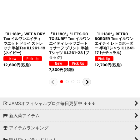
「ILL180°」WET & DRY
「ILL180°」"LET'S GO
「ILL180°」RETRO
Tee イルワンエイティ
TO SURF" Tee イルワン
BORDER Tee イルワン
ウエット ドライ ストレ
エイティ レッツゴート
エイティ レトロボーダ
ッチ 半袖Tee ILL261-19
ゥサーフ プリント 半袖
ー 半袖Tシャツ ILL241-
[ネイビー]
Tシャツ ILL261-28 [ブ
17 [ナチュラル]
ラック]
12,600
円
(税別)
12,700
円
(税別)
7,800
円
(税別)
JAMSオフィシャルブログ毎日更新中 ↓↓↓
新入荷アイテム
アイテムランキング
取り扱いブランドリスト