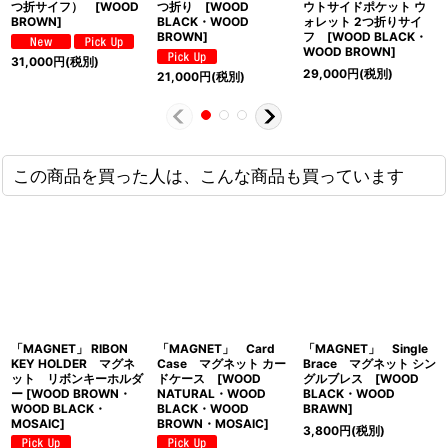
つ折サイフ） [WOOD
つ折り [WOOD
ウトサイドポケット ウ
BROWN]
BLACK・WOOD
ォレット 2つ折りサイ
BROWN]
フ [WOOD BLACK・
WOOD BROWN]
31,000
円
(税別)
29,000
円
(税別)
21,000
円
(税別)
この商品を買った人は、こんな商品も買っています
「MAGNET」 RIBON
「MAGNET」 Card
「MAGNET」 Single
KEY HOLDER マグネ
Case マグネット カー
Brace マグネット シン
ット リボンキーホルダ
ドケース [WOOD
グルブレス [WOOD
ー [WOOD BROWN・
NATURAL・WOOD
BLACK・WOOD
WOOD BLACK・
BLACK・WOOD
BRAWN]
MOSAIC]
BROWN・MOSAIC]
3,800
円
(税別)