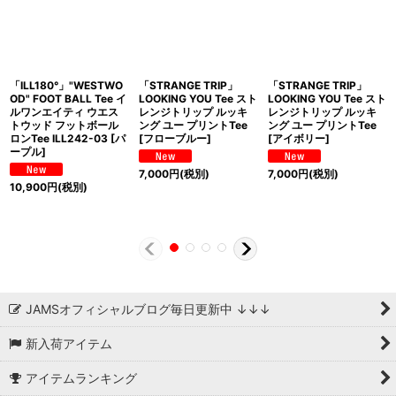
「ILL180°」"WESTWO
「STRANGE TRIP」
「STRANGE TRIP」
OD" FOOT BALL Tee イ
LOOKING YOU Tee スト
LOOKING YOU Tee スト
ルワンエイティ ウエス
レンジトリップ ルッキ
レンジトリップ ルッキ
トウッド フットボール
ング ユー プリントTee
ング ユー プリントTee
ロンTee ILL242-03 [パ
[フローブルー]
[アイボリー]
ープル]
7,000
円
(税別)
7,000
円
(税別)
10,900
円
(税別)
JAMSオフィシャルブログ毎日更新中 ↓↓↓
新入荷アイテム
アイテムランキング