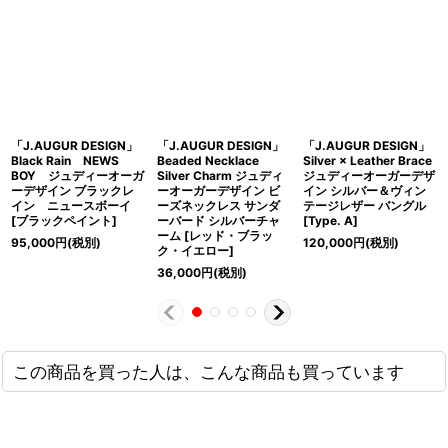
「J.AUGUR DESIGN」
「J.AUGUR DESIGN」
「J.AUGUR DESIGN」
Black Rain NEWS
Beaded Necklace
Silver × Leather Brace
BOY ジュディーオーガ
Silver Charm ジュディ
ジュディーオーガーデザ
ーデザイン ブラックレ
ーオーガーデザイン ビ
イン シルバー＆ヴィン
イン ニュースボーイ
ーズネックレス サンダ
テージレザー バングル
[ブラックペイント]
ーバード シルバーチャ
[Type. A]
ーム [レッド・ブラッ
95,000
円
(税別)
120,000
円
(税別)
ク・イエロー]
36,000
円
(税別)
この商品を買った人は、こんな商品も買っています