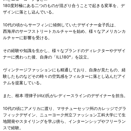
180度対極にある二つのものが混ざり合うことで起きる変革を、デ
ザインに落とし込んでいる。
10代の頃からサーフィンに傾倒していたデザイナー金子氏は、
西海岸のサーフストリートカルチャーを始め、様々なアメリカンカ
ルチャーに影響を受ける。
その経験や知識を生かし、様々なブランドのディレクターやデザイ
ナーに携わった後、自身の「ILL180°」を設立。
ヴィンテージファッションにも精通しており、自身が見たもの、経
験したものなどその時々の空気感をフィルターに落とし込んだアイ
テムを提案している。
また、根本 理律子(ritz)氏がレディースラインのデザイナーを担当。
10代の頃にアメリカに渡り、マサチューセッツ州のカレッジでグラ
フィックデザイン、ニューヨーク州立ファッション工科大学にて生
地開発やスタイリングを学ぶ傍ら、インターンシップやフリーラン
スで経験。