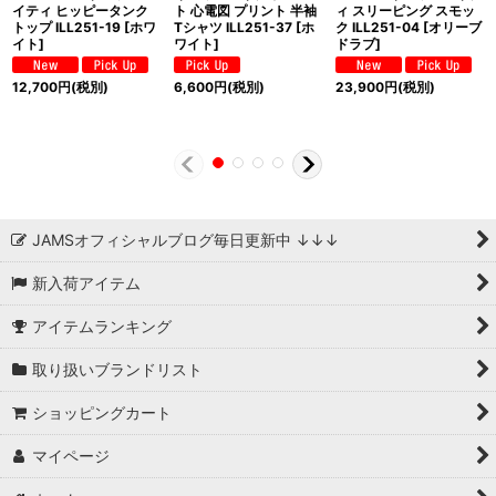
イティ ヒッピータンク
ト 心電図 プリント 半袖
ィ スリーピング スモッ
トップ ILL251-19 [ホワ
Tシャツ ILL251-37 [ホ
ク ILL251-04 [オリーブ
イト]
ワイト]
ドラブ]
12,700
円
(税別)
6,600
円
(税別)
23,900
円
(税別)
JAMSオフィシャルブログ毎日更新中 ↓↓↓
新入荷アイテム
アイテムランキング
取り扱いブランドリスト
ショッピングカート
マイページ