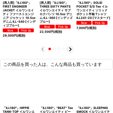
[再入荷]「ILL180°」
[再入荷]「ILL180°」
「ILL180°」SOLID
FIRST ENGINEER
THREE SIXTY PANTS
POCKET S/S Tee イル
JACKET イルワンエイ
イルワンエイティ サブ
ワンエイティ ソリッド
ティ ファーストエンジ
ロクパンツ 10.5oz デニ
ポケット半袖 Tシャツ
ニア ジャケット 10.5oz
ム ILL-360 [インディゴ
ILL241-20 [マスタード]
デニム ILL-540 [インデ
ブルー]
ィゴブルー]
7,000
円
(税別)
22,500
円
(税別)
29,000
円
(税別)
この商品を買った人は、こんな商品も買っています
「ILL180°」HIPPIE
「ILL180°」"BEAT" Tee
「ILL180°」SLEEPNIG
TANK-TOP イルワンエ
イルワンエイティ ビー
SMOCK イルワンエイテ