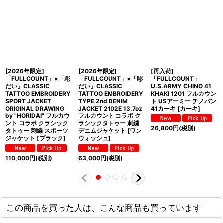
[2026年限定]
[2026年限定]
[再入荷]
「FULLCOUNT」×「彫
「FULLCOUNT」×「彫
「FULLCOUNT」
だい」CLASSIC
だい」CLASSIC
U.S.ARMY CHINO 41
TATTOO EMBROIDERY
TATTOO EMBROIDERY
KHAKI 1201 フルカウン
SPORT JACKET
TYPE 2nd DENIM
ト USアーミー チノパン
ORIGINAL DRAWING
JACKET 2102E 13.7oz
41カーキ [カーキ]
by "HORIDAI" フルカウ
フルカウント コラボ ク
ント コラボ クラシック
ラシックタトゥー 刺繍
26,800
円
(税別)
タトゥー 刺繍 スポーツ
デニムジャケット [ワン
ジャケット [ブラック]
ウォッシュ]
110,000
円
(税別)
63,000
円
(税別)
この商品を買った人は、こんな商品も買っています