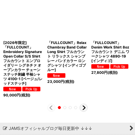
[2026年限定]
「FULLCOUNT」Relax
「FULLCOUNT」
「FULLCOUNT」
Chambray Band Collar
Denim Work Shirt 8oz
Embroidery Signature
Long Shirt フルカウン
フルカウント デニム ワ
Open Collar S/S Shirt
ト リラックス シャンブ
ークシャツ 4890-19
フルカウント エンブロ
レー バンドカラー ロン
[インディゴ]
イダリー シグネチァ オ
グシャツ [インディゴブ
ープンカラー チェーン
ルー]
27,800
円
(税別)
ステッチ刺繍 半袖シャ
ツ 4100-1 [ベージュ/レ
23,000
円
(税別)
ッドステッチ]
90,000
円
(税別)
JAMSオフィシャルブログ毎日更新中 ↓↓↓